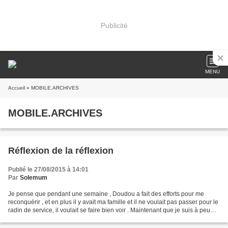
Publicité
MENU
Accueil
» MOBILE.ARCHIVES
MOBILE.ARCHIVES
Réflexion de la réflexion
Publié le 27/08/2015 à 14:01
Par
Solemum
Je pense que pendant une semaine , Doudou a fait des efforts pour me
reconquérir , et en plus il y avait ma famille et il ne voulait pas passer pour le
radin de service, il voulait se faire bien voir . Maintenant que je suis à peu
près reconquise,et qu'il...