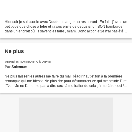
Hier soir je suis sortie avec Doudou manger au restaurant . En fait , j'avais un
petit quelque chose à fêter et j'avais envie de déguster un BON hamburger
dans un endroit où ils savent les faire , miam. Donc action et je n'ai pas été
déçue , l'éffiloché...
Ne plus
Publié le 02/08/2015 à 20:10
Par
Solemum
Ne plus laisser les autres me faire du mal Réagir haut et fort à la première
remarque qui me blesse Ne plus rire pour désamorcer ce qui me heurte Dire
:"Non! Je ne t'autorise pas à dire ceci, à me traiter de cela , à me faire ceci !"
Exiger les respect...