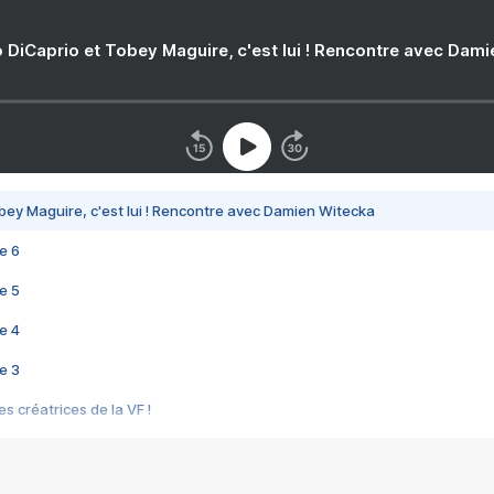
 DiCaprio et Tobey Maguire, c'est lui ! Rencontre avec Dam
bey Maguire, c'est lui ! Rencontre avec Damien Witecka
e 6
e 5
e 4
e 3
s créatrices de la VF !
e 2
e 1