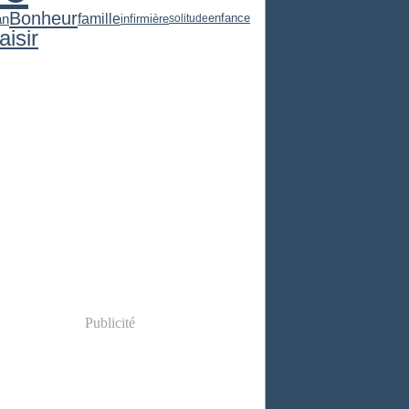
Bonheur
famille
n
infirmière
solitude
enfance
aisir
Publicité