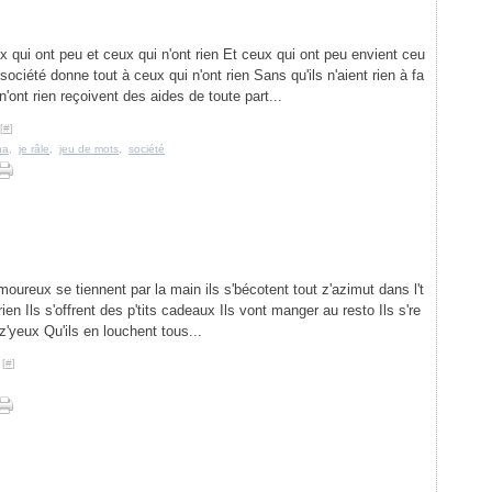
ux qui ont peu et ceux qui n'ont rien Et ceux qui ont peu envient ceu
 société donne tout à ceux qui n'ont rien Sans qu'ils n'aient rien à fa
n'ont rien reçoivent des aides de toute part...
[
#
]
na
,
je râle
,
jeu de mots
,
société
moureux se tiennent par la main ils s'bécotent tout z'azimut dans l't
rien Ils s'offrent des p'tits cadeaux Ils vont manger au resto Ils s're
z'yeux Qu'ils en louchent tous...
 [
#
]