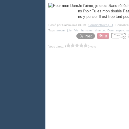
Je t'aime, je crois Sans réfléc
ns l'noir Tu es mon double Pas
ns y penser Il est trop tard pou
Posté par Solemum à 04:19 -
Commentaires [
…
]
- Permalien
Tags:
amour
,
joie
,
Vie
,
humains
,
chance
,
Dom
,
espoir
,
s
Vous aimez ?
0 vote