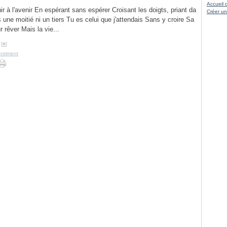
Accueil 
hir à l'avenir En espérant sans espérer Croisant les doigts, priant da
Créer un
 une moitié ni un tiers Tu es celui que j'attendais Sans y croire Sa
r rêver Mais la vie...
 [
#
]
entiment