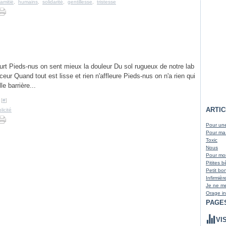
amitié
,
humains
,
solidarité
,
gentillesse
,
tristesse
urt Pieds-nus on sent mieux la douleur Du sol rugueux de notre lab
eur Quand tout est lisse et rien n'affleure Pieds-nus on n'a rien qui
e barrière...
 [
#
]
ARTI
licité
Pour une
Pour ma
Toxic
Nous
Pour m
Pitites 
Petit bo
Infirmièr
Je ne me
Orage in
PAGE
VI