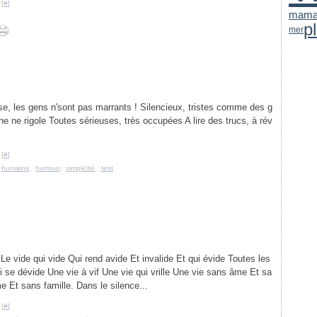
 [
#
]
mama
pl
mer
aise, les gens n'sont pas marrants ! Silencieux, tristes comme des g
nne ne rigole Toutes sérieuses, très occupées A lire des trucs, à rév
 [
#
]
,
humains
,
humour
,
simplicité
,
test
de Le vide qui vide Qui rend avide Et invalide Et qui évide Toutes les
i se dévide Une vie à vif Une vie qui vrille Une vie sans âme Et sa
 Et sans famille. Dans le silence...
 [
#
]