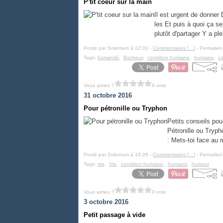
P'tit coeur sur la main
Il est urgent de donner
les Et puis à quoi ça se
plutôt d'partager Y a ple
Posté par Solemum à 22:02 -
Commentaires [
…
]
- Permalien
Tags:
humanité
,
Bonheur
,
condition humaine
,
humains
,
c
Vous aimez ?
0 vote
31 octobre 2016
Pour pétronille ou Tryphon
Petits conseils pou
Pétronille ou Try
: Mets-toi face au m
Posté par Solemum à 18:26 -
Commentaires [
…
]
- Permalien
Tags:
rire
,
Vie
,
condition humaine
,
humains
,
humour
Vous aimez ?
0 vote
3 octobre 2016
Petit passage à vide