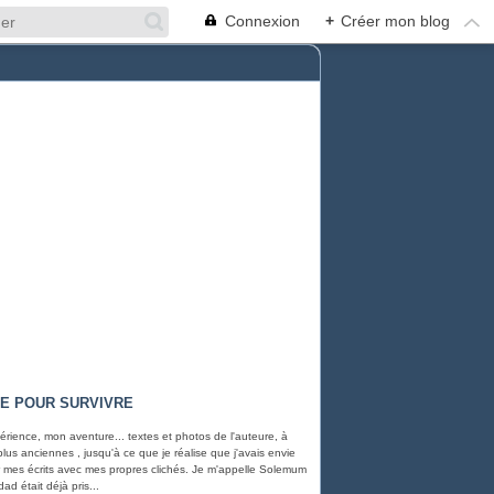
Connexion
+
Créer mon blog
RE POUR SURVIVRE
rience, mon aventure... textes et photos de l'auteure, à
 plus anciennes , jusqu'à ce que je réalise que j'avais envie
rer mes écrits avec mes propres clichés. Je m'appelle Solemum
ad était déjà pris...