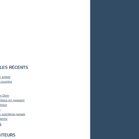
CLES RÉCENTS
 artiste
 coupine
on Dom
bêtises en passant
nheur
e
 suiciderai jamais
terne
S
SITEURS