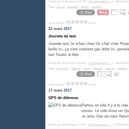
Posté par Solemum à 03:49 -
Commentaires [
…
]
- Permalien
Tags:
amour
,
humains
,
bêtise
,
humour
Vous aimez ?
0 vote
22 mars 2017
Journée de test
Journée test Je m'fais chier On s'fait chier Pin
lands Ici, ça n'est vraiment pas drôle Ici, perso
iser Toutes la tête...
Posté par Solemum à 09:44 -
Commentaires [
…
]
- Permalien
Tags:
humanité
,
silence
,
plaisir
,
beauté
,
attente
,
relation
Vous aimez ?
0 vote
17 mars 2017
GPS de détresse
Parfois en ville Il y a le vi
envies. Le vide d'une vie Qu
ns amis Une vie sans flamme
Posté par Solemum à 13:44 -
Commentaires [
…
]
- Permalien