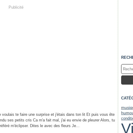
Publicité
RECH
CATÉ
musiq
humo
voulais te faire une surprise et j'étais dans ton lit Et puis vous ête
condit
endu ses petits cris Ca m'a fait mal, j'ai eu envie de pleurer Alors, tu
V
préféré m'éclipser. Dites le avec des fleurs Je...