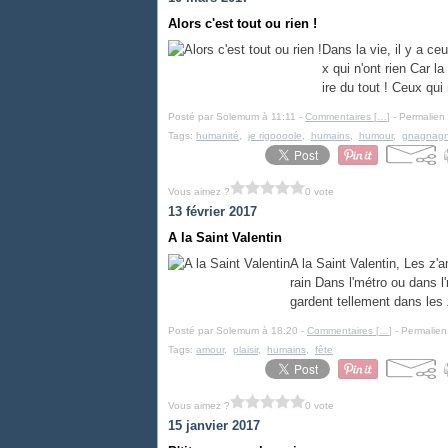
Alors c'est tout ou rien !
Dans la vie, il y a ce
x qui n'ont rien Car la
ire du tout ! Ceux qui 
Posté par Solemum à 11:11 -
Commentaires [
…
]
- Permalien 
Tags:
humanité
,
je rigoooole
,
humains
,
humour
,
gnagnag
Vous aimez ?
0 vote
13 février 2017
A la Saint Valentin
A la Saint Valentin, Les z'a
rain Dans l'métro ou dans l'
gardent tellement dans les 
Posté par Solemum à 18:20 -
Commentaires [
…
]
- Permalien
Tags:
amour
,
plaisir
,
humains
,
fête
Vous aimez ?
0 vote
15 janvier 2017