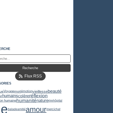
ERCHE
Flux RSS
GORIES
beauté
ue
vieillesse
mort
Voyage
émotion
réflexion
humains
colère
ur
humanité
nature
ion humaine
rire
hôpital
ie
amour
balade
amitié
merci
chat