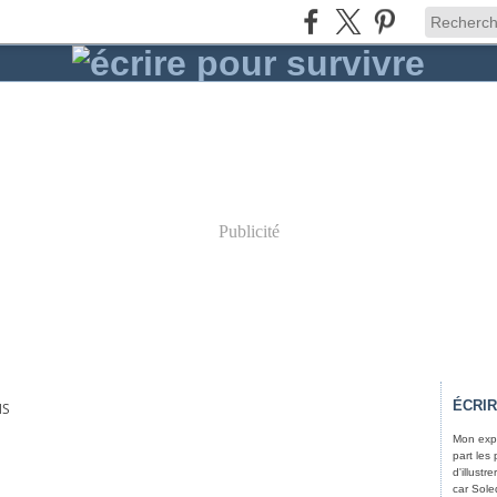
Publicité
ÉCRI
NS
Mon expé
part les
d'illust
car Soled