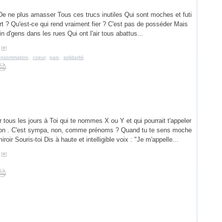
 De ne plus amasser Tous ces trucs inutiles Qui sont moches et futi
rt ? Qu'est-ce qui rend vraiment fier ? C'est pas de posséder Mais
in d'gens dans les rues Qui ont l'air tous abattus...
 [
#
]
onsommation
,
coeur
,
paix
,
solidarité
r tous les jours à Toi qui te nommes X ou Y et qui pourrait t'appeler
phon . C'est sympa, non, comme prénoms ? Quand tu te sens moche
iroir Souris-toi Dis à haute et intelligible voix : "Je m'appelle...
 [
#
]