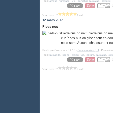
Tags:
amour
,
humanité
,
Vie
,
condition humaine
,
solitude
,
Vous aimez ?
1 vote
12 mars 2017
Pieds-nus
Pieds-nus on nait, pieds-nus on me
eur Pieds-nus on glisse tout en douc
nous serre Aucune chaussure et null
Posté par Solemum à 14:18 -
Commentaires [
…
]
- Permalien
Tags:
humanité
,
liberté
,
plaisir
,
Vie
,
nature
,
humains
,
simp
Vous aimez ?
0 vote