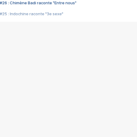
#26 : Chimène Badi raconte "Entre nous"
#25 : Indochine raconte "3e sexe"
#24 : Zaho raconte "C'est chelou"
#23 : Patrick Bruel raconte "Au café des délices"
#22 : Kyo raconte "Le chemin"
#21 : Nolwenn Leroy raconte "Cassé"
#20 : Patrick Hernandez raconte "Born to be alive"
#19 : Lorie raconte "Près de moi"
#18 : Michael Jones raconte "A nos actes manqués" (avec Jean-Jacque
#17 : Khaled raconte "Aïcha"
#16 : Corneille raconte "Parce qu'on vient de loin"
#15 : Indochine raconte "L'aventurier"
14 : Lorie raconte "Sur un air latino"