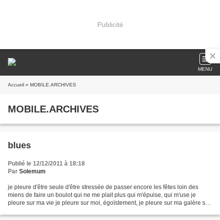
Publicité
MENU
Accueil
» MOBILE.ARCHIVES
MOBILE.ARCHIVES
blues
Publié le 12/12/2011 à 18:18
Par
Solemum
je pleure d'être seule d'être stressée de passer encore les fêtes loin des
miens de faire un boulot qui ne me plait plus qui m'épuise, qui m'use je
pleure sur ma vie je pleure sur moi, égoïstement, je pleure sur ma galère sur
mes failles sur mon mal-être...