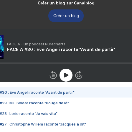
Créer un blog sur Canalblog
Créer un blog
FACE A - un podcast Purecharts
FACE A #30 : Eve Angeli raconte "Avant de partir"
#30 : Eve Angeli raconte "Avant de partir"
#29 : MC Solaar raconte "Bouge de là"
28 : Lorie raconte "Je vais vite"
#27 : Christophe Willem raconte "Jacques a dit"