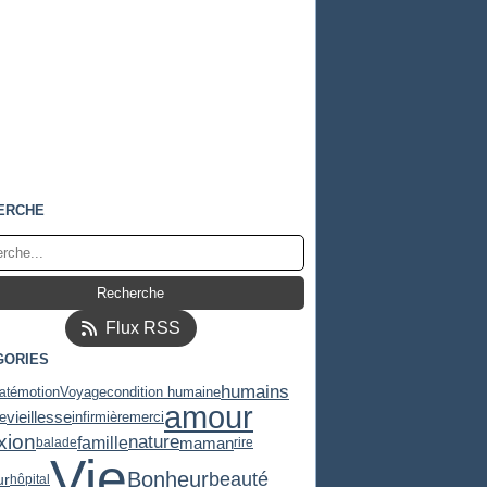
ERCHE
Flux RSS
GORIES
humains
at
émotion
Voyage
condition humaine
amour
vieillesse
infirmière
e
merci
exion
nature
famille
maman
balade
rire
Vie
Bonheur
beauté
ur
hôpital