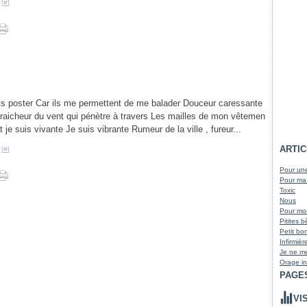
 [
#
]
ôts poster Car ils me permettent de me balader Douceur caressante
Fraicheur du vent qui pénètre à travers Les mailles de mon vêtemen
t je suis vivante Je suis vibrante Rumeur de la ville , fureur...
ARTI
 [
#
]
Pour une
Pour ma
Toxic
Nous
Pour m
Pitites 
Petit bo
Infirmièr
Je ne me
Orage in
PAGE
VI