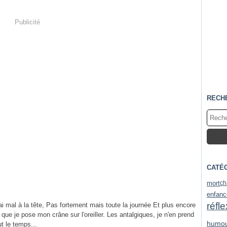
Publicité
RECH
CATÉ
mort
ch
enfanc
réfl
'ai mal à la tête, Pas fortement mais toute la journée Et plus encore
ue je pose mon crâne sur l'oreiller. Les antalgiques, je n'en prend
humo
ut le temps...