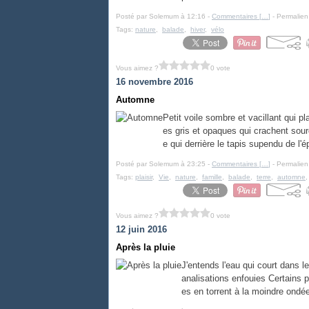
Posté par Solemum à 12:16 -
Commentaires [
…
]
- Permalien
Tags:
nature
,
balade
,
hiver
,
vélo
Vous aimez ?
0 vote
16 novembre 2016
Automne
Petit voile sombre et vacillant qui p
es gris et opaques qui crachent sourd
e qui derrière le tapis supendu de l'é
Posté par Solemum à 23:25 -
Commentaires [
…
]
- Permalien
Tags:
plaisir
,
Vie
,
nature
,
famille
,
balade
,
terre
,
automne
Vous aimez ?
0 vote
12 juin 2016
Après la pluie
J'entends l'eau qui court dans l
analisations enfouies Certains 
es en torrent à la moindre ondé