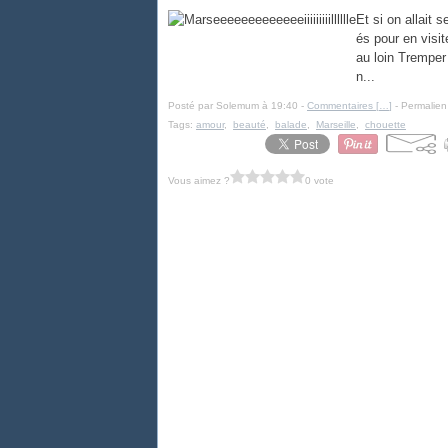
Et si on allait 
és pour en visit
au loin Tremper
n...
Posté par Solemum à 19:40 -
Commentaires [
…
]
- Permalien
Tags:
amour
,
beauté
,
balade
,
Marseille
,
chouette
Vous aimez ?
0 vote