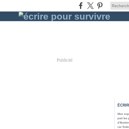
Publicité
ÉCRI
Mon expé
part les
d'illust
car Soled