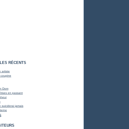
CLES RÉCENTS
 artiste
 coupine
on Dom
bêtises en passant
nheur
e
 suiciderai jamais
terne
S
SITEURS