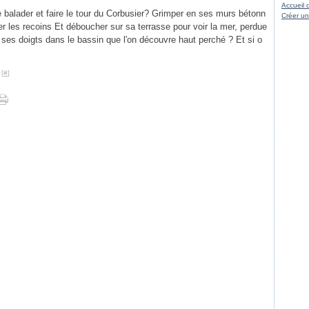
Accueil 
se balader et faire le tour du Corbusier? Grimper en ses murs bétonn
Créer un
er les recoins Et déboucher sur sa terrasse pour voir la mer, perdue
 ses doigts dans le bassin que l'on découvre haut perché ? Et si o
 [
#
]