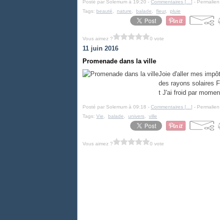
Posté par Solemum à 19:20 -
Commentaires [
…
]
- Permalien
Tags:
beauté
,
nature
,
balade
,
fleur
,
pluie
Vous aimez ?
0 vote
11 juin 2016
Promenade dans la ville
Joie d'aller mes imp
des rayons solaires 
t J'ai froid par momen
Posté par Solemum à 09:18 -
Commentaires [
…
]
- Permalien
Tags:
Vie
,
balade
,
univers
,
ville
Vous aimez ?
0 vote