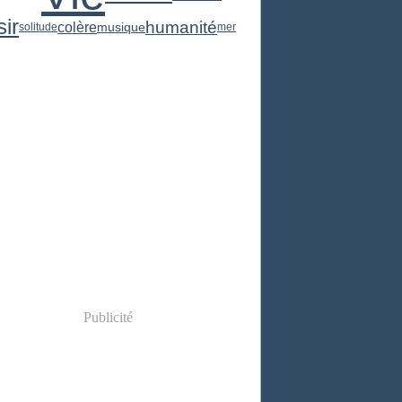
sir
humanité
colère
musique
solitude
mer
Publicité