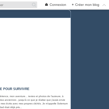
Connexion
+
Créer mon blog
RE POUR SURVIVRE
rience, mon aventure... textes et photos de l'auteure, à
 plus anciennes , jusqu'à ce que je réalise que j'avais envie
rer mes écrits avec mes propres clichés. Je m'appelle Solemum
ad était déjà pris...