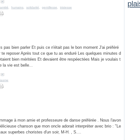
plai
 [
#
]
amitié
,
humains
,
solidarité
,
gentillesse
,
tristesse
s pas bien parler Et puis ce n'était pas le bon moment J'ai préféré
er te reposer Après tout ce que tu as enduré Les quelques minutes d
taient bien méritées Et devaient être respéectées Mais je voulais t
e la vie est belle...
 [
#
]
iasme
hommage à mon amie et professeure de danse préférée . Nous l'avon
 délicieuse chanson que mon oncle adorait interpréter avec brio : "Le
 aux superbes choristes d'un soir, M-H. , S....