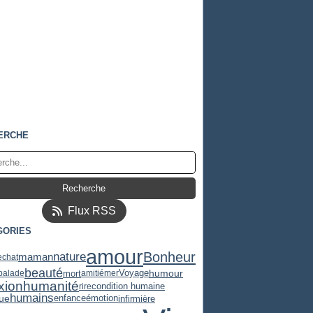
ERCHE
Flux RSS
GORIES
amour
Bonheur
nature
maman
e
chat
beauté
humour
mort
balade
amitié
mer
Voyage
humanité
exion
rire
condition humaine
humains
ue
infirmière
enfance
émotion