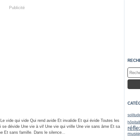
Publicité
RECH
CATÉ
solitud
de Le vide qui vide Qui rend avide Et invalide Et qui évide Toutes les
hôpital
i se dévide Une vie à vif Une vie qui vrille Une vie sans âme Et sa
réfl
 Et sans famille. Dans le silence...
musiq