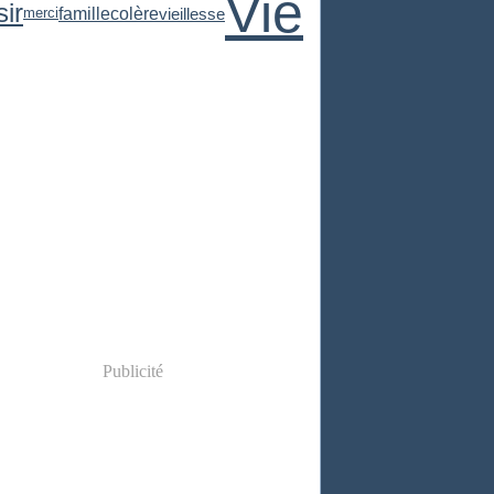
Vie
sir
famille
colère
vieillesse
merci
Publicité