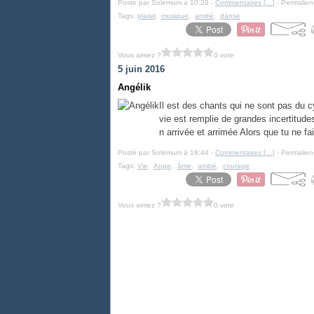
Posté par Solemum à 10:29 -
Commentaires [
…
]
- Permalien
Tags:
plaisir
,
musique
,
amitié
,
danse
Vous aimez ?
0 vote
5 juin 2016
Angélik
Il est des chants qui ne sont pas du 
vie est remplie de grandes incertitud
n arrivée et arrimée Alors que tu ne fai
Posté par Solemum à 19:44 -
Commentaires [
…
]
- Permalien
Tags:
Vie
,
Ange
,
âme
,
amitié
,
courage
Vous aimez ?
0 vote