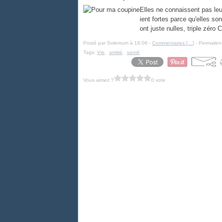
Elles ne connaissent pas leur
ient fortes parce qu'elles so
ont juste nulles, triple zéro 
Posté par Solemum à 18:06 -
Commentaires [
…
]
- Permalien
Tags:
Vie
,
amitié
,
santé
Vous aimez ?
0 vote