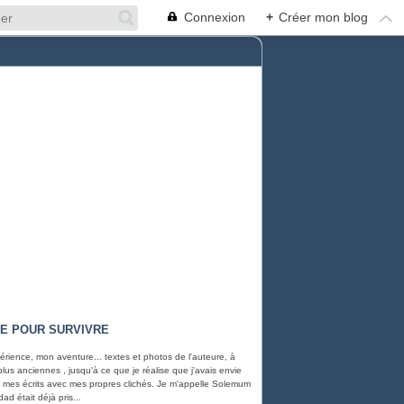
Connexion
+
Créer mon blog
RE POUR SURVIVRE
rience, mon aventure... textes et photos de l'auteure, à
 plus anciennes , jusqu'à ce que je réalise que j'avais envie
rer mes écrits avec mes propres clichés. Je m'appelle Solemum
ad était déjà pris...