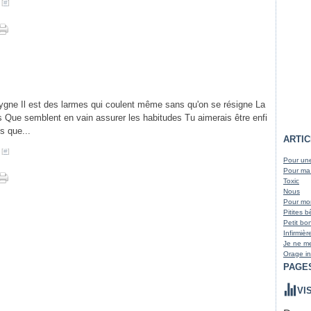
 [
#
]
cygne Il est des larmes qui coulent même sans qu'on se résigne La
es Que semblent en vain assurer les habitudes Tu aimerais être enfi
s que...
ARTI
 [
#
]
Pour une
Pour ma
Toxic
Nous
Pour m
Pitites 
Petit bo
Infirmièr
Je ne me
Orage in
PAGE
VI