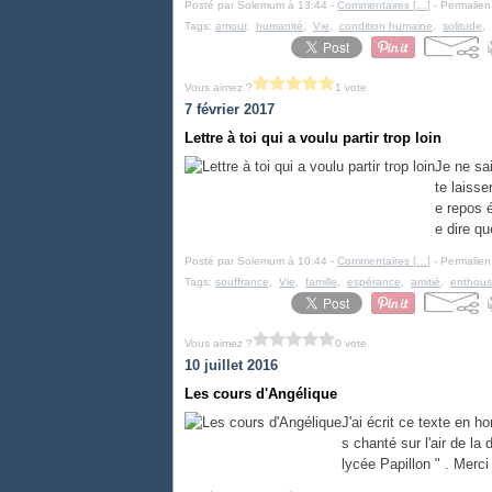
Posté par Solemum à 13:44 -
Commentaires [
…
]
- Permalien
Tags:
amour
,
humanité
,
Vie
,
condition humaine
,
solitude
,
Vous aimez ?
1 vote
7 février 2017
Lettre à toi qui a voulu partir trop loin
Je ne sai
te laiss
e repos é
e dire qu
Posté par Solemum à 10:44 -
Commentaires [
…
]
- Permalien
Tags:
souffrance
,
Vie
,
famille
,
espérance
,
amitié
,
enthous
Vous aimez ?
0 vote
10 juillet 2016
Les cours d'Angélique
J'ai écrit ce texte en 
s chanté sur l'air de la
lycée Papillon " . Merci