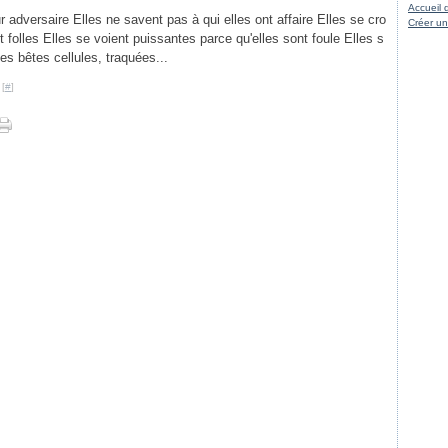
Accueil 
 adversaire Elles ne savent pas à qui elles ont affaire Elles se cro
Créer un
nt folles Elles se voient puissantes parce qu'elles sont foule Elles s
Ces bêtes cellules, traquées...
 [
#
]