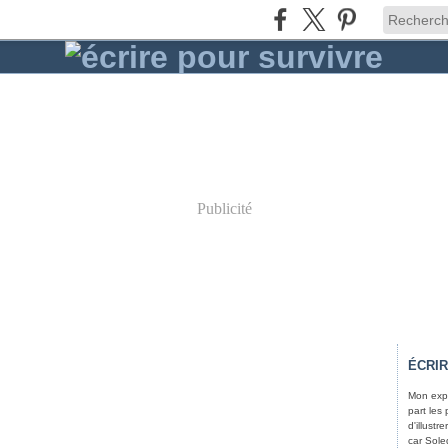
Publicité
ÉCRI
Mon expé
part les
d'illust
car Soled