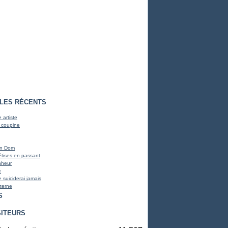
CLES RÉCENTS
 artiste
 coupine
on Dom
bêtises en passant
nheur
e
 suiciderai jamais
terne
S
SITEURS