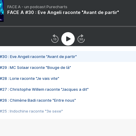
FACE A - un podcast Purecharts
FACE A #30 : Eve Angeli raconte "Avant de partir"
#30 : Eve Angeli raconte "Avant de partir"
#29 : MC Solaar raconte "Bouge de là"
28 : Lorie raconte "Je vais vite"
#27 : Christophe Willem raconte "Jacques a dit"
#26 : Chimène Badi raconte "Entre nous"
#25 : Indochine raconte "3e sexe"
#24 : Zaho raconte "C'est chelou"
#23 : Patrick Bruel raconte "Au café des délices"