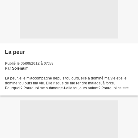
La peur
Publié le 05/09/2012 à 07:58
Par
Solemum
La peur, elle m'accompagne depuis toujours, elle a dominé ma vie et elle
domine toujours ma vie. Elle risque de me rendre malade, à force.
Pourquoi? Pourquoi me submerge-t-elle toujours autant? Pourquoi ce stress
perpétuel? Qui me serre, m'opresse, que...