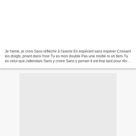
Je t'aime, je crois Sans réfléchir à l'avenir En espérant sans espérer Croisant
les doigts, priant dans l'noir Tu es mon double Pas une moitié ni un tiers Tu
es celui que j'attendais Sans y croire Sans y penser Il est trop tard pour rêver
Mais la vie...