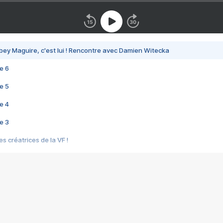
bey Maguire, c'est lui ! Rencontre avec Damien Witecka
e 6
e 5
e 4
e 3
s créatrices de la VF !
e 2
e 1
e Mektoub My Love arrive enfin ! Rencontre avec Shaïn Boumedine et Sal
i : après Toni en famille