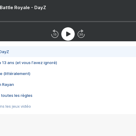
 Battle Royale - DayZ
 DayZ
 a 13 ans (et vous l'avez ignoré)
e (littéralement)
im Rayan
 toutes les règles
s les jeux vidéo
us choquant de Rockstar ? - Le scandale BULLY
e plus moche de Steam