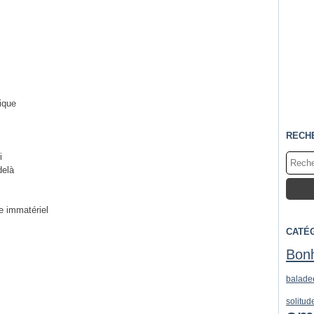
lique
RECH
oi
-delà
le immatériel
CATÉ
Bon
balade
solitud