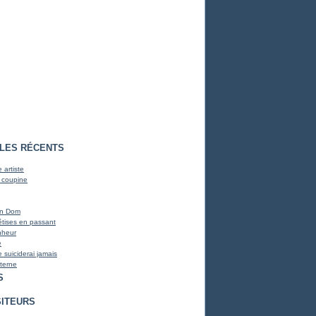
CLES RÉCENTS
 artiste
 coupine
on Dom
bêtises en passant
nheur
e
 suiciderai jamais
terne
S
SITEURS