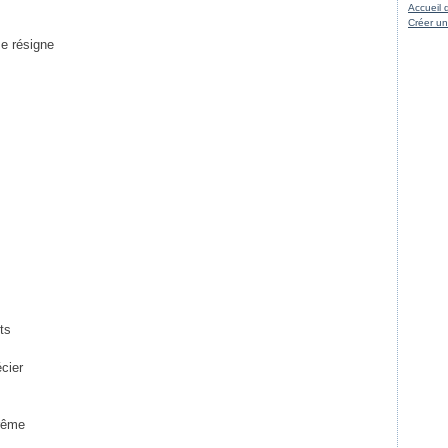
Accueil 
Créer un
se résigne
ots
écier
xtrême