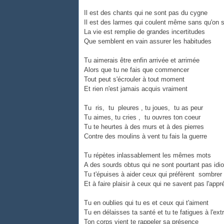
Il est des chants qui ne sont pas du cygne
Il est des larmes qui coulent même sans qu'on 
La vie est remplie de grandes incertitudes
Que semblent en vain assurer les habitudes
Tu aimerais être enfin arrivée et arrimée
Alors que tu ne fais que commencer
Tout peut s'écrouler à tout moment
Et rien n'est jamais acquis vraiment
Tu ris, tu pleures , tu joues, tu as peur
Tu aimes, tu cries , tu ouvres ton coeur
Tu te heurtes à des murs et à des pierres
Contre des moulins à vent tu fais la guerre
Tu répètes inlassablement les mêmes mots
A des sourds obtus qui ne sont pourtant pas idi
Tu t'épuises à aider ceux qui préfèrent sombrer
Et à faire plaisir à ceux qui ne savent pas l'appr
Tu en oublies qui tu es et ceux qui t'aiment
Tu en délaisses ta santé et tu te fatigues à l'e
Ton corps vient te rappeler sa présence