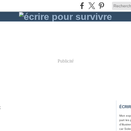
Publicité
ÉCRI
K
Mon expé
part les
d'illust
car Soled