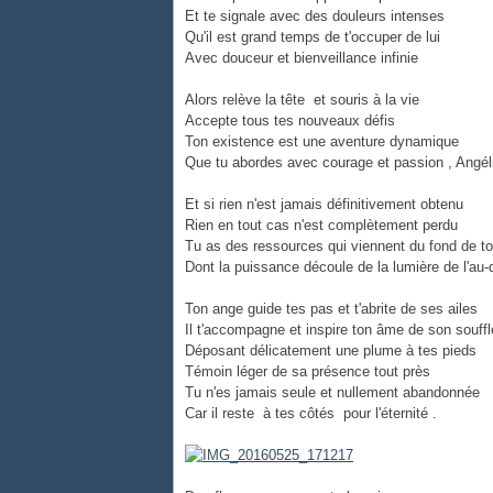
Et te signale avec des douleurs intenses
Qu'il est grand temps de t'occuper de lui
Avec douceur et bienveillance infinie
Alors relève la tête et souris à la vie
Accepte tous tes nouveaux défis
Ton existence est une aventure dynamique
Que tu abordes avec courage et passion , Angé
Et si rien n'est jamais définitivement obtenu
Rien en tout cas n'est complètement perdu
Tu as des ressources qui viennent du fond de t
Dont la puissance découle de la lumière de l'au
Ton ange guide tes pas et t'abrite de ses ailes
Il t'accompagne et inspire ton âme de son souff
Déposant délicatement une plume à tes pieds
Témoin léger de sa présence tout près
Tu n'es jamais seule et nullement abandonnée
Car il reste à tes côtés pour l'éternité .