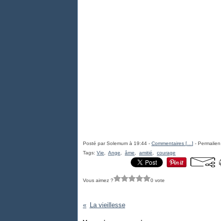
Posté par Solemum à 19:44 -
Commentaires [
…
]
- Permalien
Tags:
Vie
,
Ange
,
âme
,
amitié
,
courage
Vous aimez ?
0 vote
La vieillesse