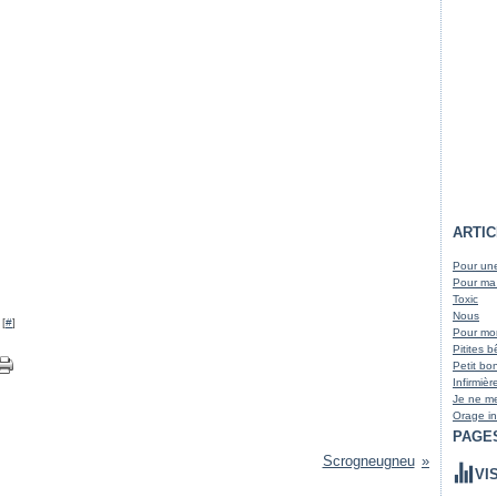
ARTI
Pour une
Pour ma
Toxic
Nous
 [
#
]
Pour m
Pitites 
Petit bo
Infirmièr
Je ne me
Orage in
PAGE
Scrogneugneu
VI