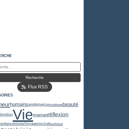
ERCHE
Flux RSS
GORIES
heur
humains
beauté
musique
amitié
merci
Vie
réflexion
maman
émotion
humour
e
enfance
hôpital
Voyage
rire
chat