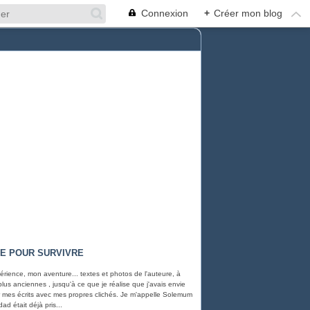
Connexion
+
Créer mon blog
RE POUR SURVIVRE
rience, mon aventure... textes et photos de l'auteure, à
 plus anciennes , jusqu'à ce que je réalise que j'avais envie
rer mes écrits avec mes propres clichés. Je m'appelle Solemum
ad était déjà pris...