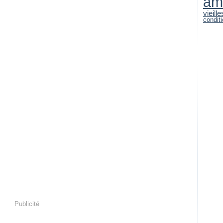
am
vieill
condit
Publicité