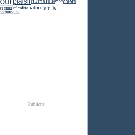
our
plaisir
humanité
colère
mort
nature
famille
esse
infirmière
mer
ion humaine
Publicité